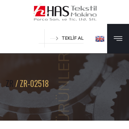
TEKLİF AL
ÜRÜNLER
ZR
/ ZR-02518