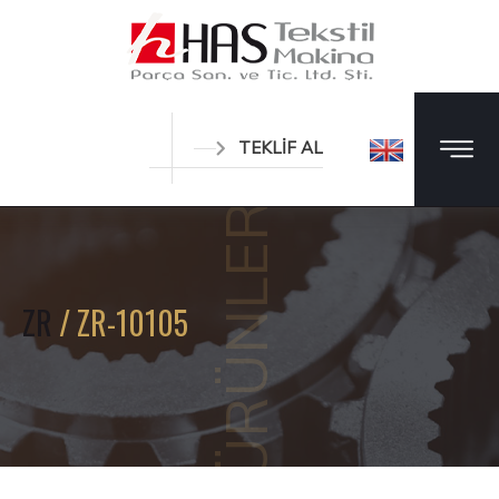
TEKLİF AL
ÜRÜNLER
ZR
/ ZR-10105