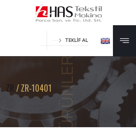
TEKLİF AL
ÜRÜNLER
ZR
/ ZR-10401