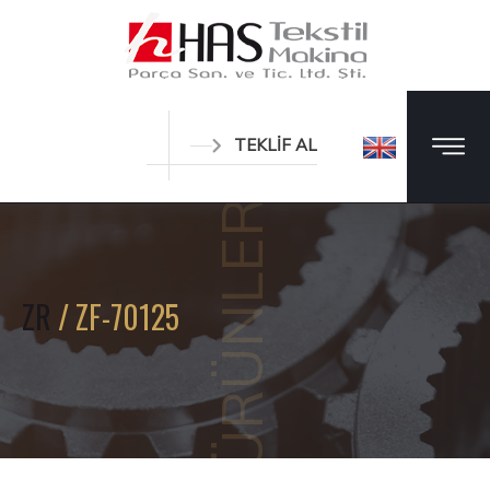
TEKLİF AL
ÜRÜNLER
ZR
/ ZF-70125