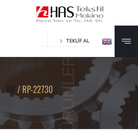
TEKLİF AL
ÜRÜNLER
RR
/ RP-22730