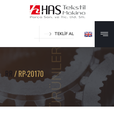
TEKLİF AL
ÜRÜNLER
RR
/ RP-20170