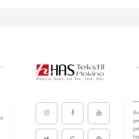
.
Bu
et
gen
şek
ta