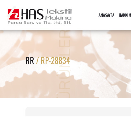
ANASAYFA
HAKKIM
ÜRÜNLER
RR
/ RP-28834