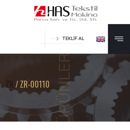
TEKLİF AL
ÜRÜNLER
ZR
/ ZR-00110