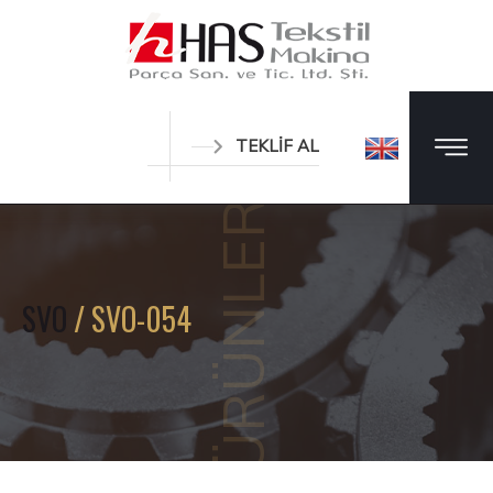
TEKLİF AL
ÜRÜNLER
SVO
/ SVO-054