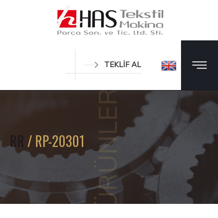
TEKLİF AL
ÜRÜNLER
RR
/ RP-20301