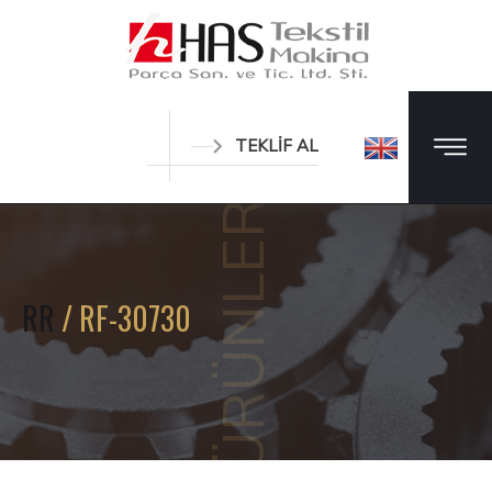
TEKLİF AL
ÜRÜNLER
RR
/ RF-30730