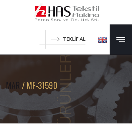
TEKLİF AL
ÜRÜNLER
MAR
/ MF-31590