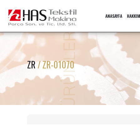
ANASAYFA
HAKKIM
ÜRÜNLER
ZR
/ ZR-01070