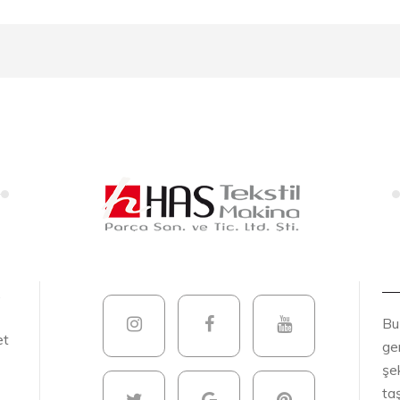
.
Bu
et
gen
şek
ta